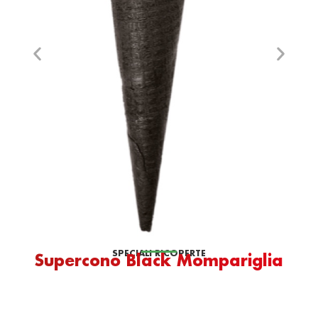
SPECIALI RICOPERTE
Supercono Black Mompariglia