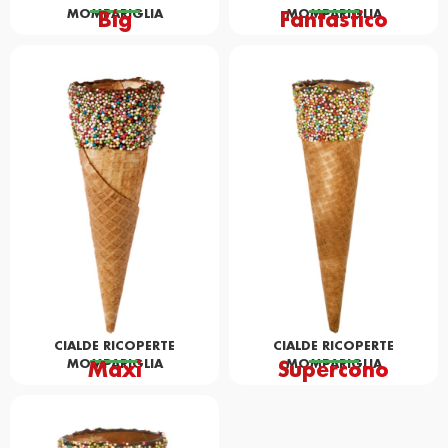
MOMPARIGLIA
Big
Fantastico
MOMPARIGLIA
CIALDE RICOPERTE
CIALDE RICOPERTE
MOMPARIGLIA
Maxi
Supercono
MOMPARIGLIA