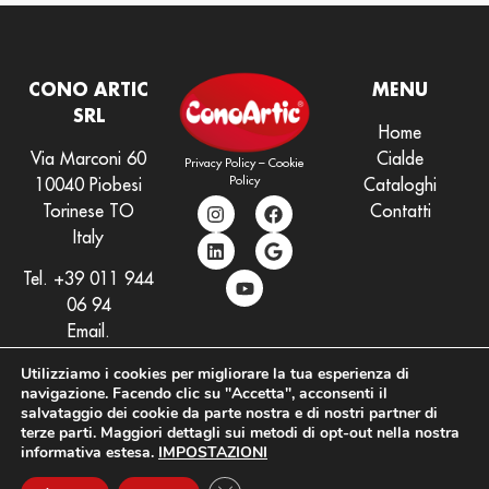
CONO ARTIC
MENU
SRL
Home
Via Marconi 60
Cialde
Privacy Policy
–
Cookie
Policy
10040 Piobesi
Cataloghi
Torinese TO
Contatti
Italy
Tel.
+39 011 944
06 94
Email.
info@conoartic.com
Utilizziamo i cookies per migliorare la tua esperienza di
navigazione. Facendo clic su "Accetta", acconsenti il
salvataggio dei cookie da parte nostra e di nostri partner di
terze parti. Maggiori dettagli sui metodi di opt-out nella nostra
informativa estesa.
IMPOSTAZIONI
Industria Cono Artic Srl – P.Iva
Powered by
The Basket