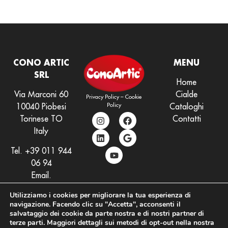
CONO ARTIC
MENU
SRL
Home
Via Marconi 60
Cialde
Privacy Policy
–
Cookie
Policy
10040 Piobesi
Cataloghi
Torinese TO
Contatti
Italy
Tel.
+39 011 944
06 94
Email.
info@conoartic.com
Utilizziamo i cookies per migliorare la tua esperienza di
navigazione. Facendo clic su "Accetta", acconsenti il
salvataggio dei cookie da parte nostra e di nostri partner di
terze parti. Maggiori dettagli sui metodi di opt-out nella nostra