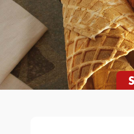
Home
Ciald
S