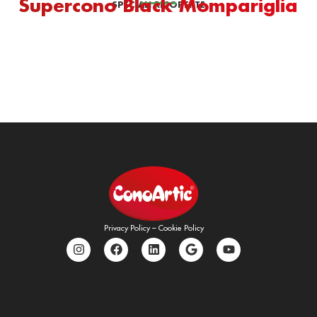
Supercono Black Mompariglia
SPECIALI RICOPERTE
Privacy Policy
–
Cookie Policy