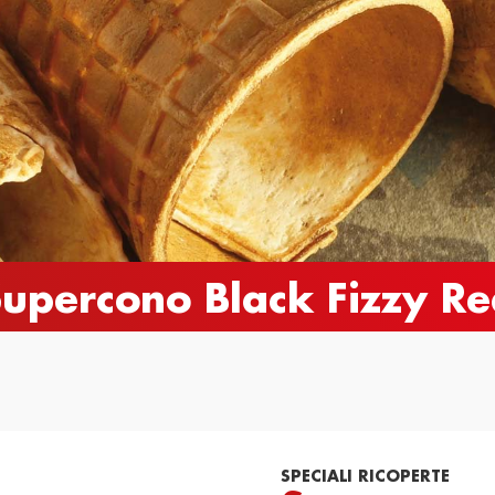
e
Novità
Cataloghi
Contatti
upercono Black ​Fizzy R
SPECIALI RICOPERTE