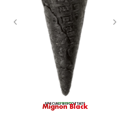
SPECIALI BISCOTTATE
Mignon Black