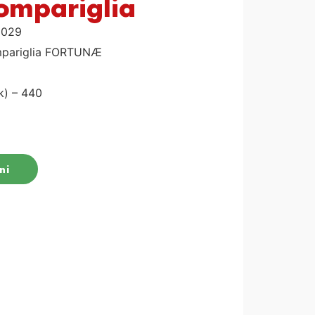
mpariglia
0029
mpariglia FORTUNÆ
k) – 440
ni