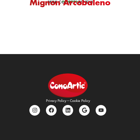
Mignon Arcobaleno
MINI CONETTI RIPIENI
Privacy Policy
–
Cookie Policy