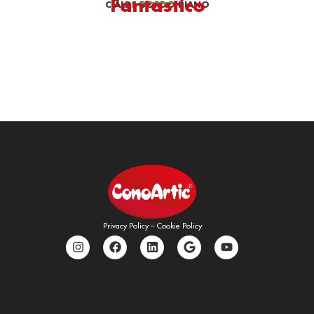
Fantastico
CIALDE BORDO PIANO
Privacy Policy
–
Cookie Policy